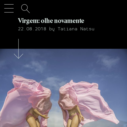
Virgem: olhe novamente
PT
EN
22.08.2018
by
Tatiana Natsu
Peoplestrology
Youstrology