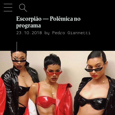
Escorpião — Polêmica no
PT
EN
programa
23.10.2018
by
Pedro Giannetti
Peoplestrology
Youstrology